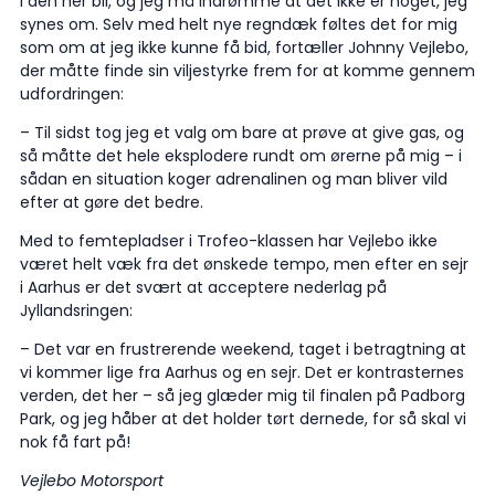
i den her bil, og jeg må indrømme at det ikke er noget, jeg
synes om. Selv med helt nye regndæk føltes det for mig
som om at jeg ikke kunne få bid, fortæller Johnny Vejlebo,
der måtte finde sin viljestyrke frem for at komme gennem
udfordringen:
– Til sidst tog jeg et valg om bare at prøve at give gas, og
så måtte det hele eksplodere rundt om ørerne på mig – i
sådan en situation koger adrenalinen og man bliver vild
efter at gøre det bedre.
Med to femtepladser i Trofeo-klassen har Vejlebo ikke
været helt væk fra det ønskede tempo, men efter en sejr
i Aarhus er det svært at acceptere nederlag på
Jyllandsringen:
– Det var en frustrerende weekend, taget i betragtning at
vi kommer lige fra Aarhus og en sejr. Det er kontrasternes
verden, det her – så jeg glæder mig til finalen på Padborg
Park, og jeg håber at det holder tørt dernede, for så skal vi
nok få fart på!
Vejlebo Motorsport