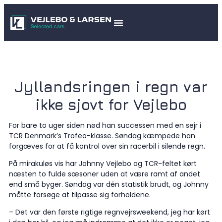
Jyllandsringen i regn var
ikke sjovt for Vejlebo
For bare to uger siden nød han successen med en sejr i
TCR Denmark’s Trofeo-klasse. Søndag kæmpede han
forgæves for at få kontrol over sin racerbil i silende regn.
På mirakuløs vis har Johnny Vejlebo og TCR-feltet kørt
næsten to fulde sæsoner uden at være ramt af andet
end små byger. Søndag var dén statistik brudt, og Johnny
måtte forsøge at tilpasse sig forholdene.
– Det var den første rigtige regnvejrsweekend, jeg har kørt