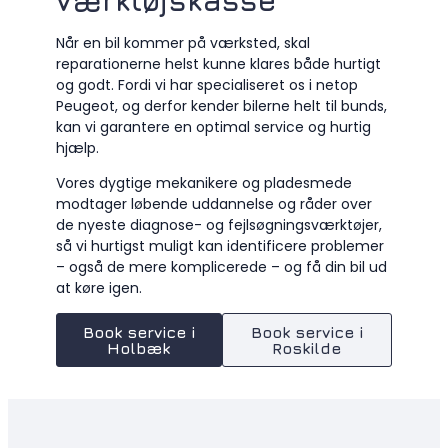
værktøjskasse
Når en bil kommer på værksted, skal
reparationerne helst kunne klares både hurtigt
og godt. Fordi vi har specialiseret os i netop
Peugeot, og derfor kender bilerne helt til bunds,
kan vi garantere en optimal service og hurtig
hjælp.
Vores dygtige mekanikere og pladesmede
modtager løbende uddannelse og råder over
de nyeste diagnose- og fejlsøgningsværktøjer,
så vi hurtigst muligt kan identificere problemer
– også de mere komplicerede – og få din bil ud
at køre igen.
Book service i
Book service i
Holbæk
Roskilde