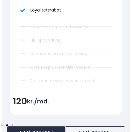
Loyalitetsrabat​
Sommer- og vinterhjulskifte​
Hjulopbevaring​
Lejebil ved værkstedsbesøg​
Gratis top up sprinkler væske
Resterende service ved interval​
120
kr./md.
Book service i
Book service i