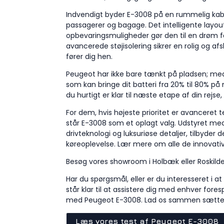
Indvendigt byder E-3008 på en rummelig kab
passagerer og bagage. Det intelligente lay
opbevaringsmuligheder gør den til en drøm fo
avancerede støjisolering sikrer en rolig og a
fører dig hen.
Peugeot har ikke bare tænkt på pladsen; med
som kan bringe dit batteri fra 20% til 80% på 
du hurtigt er klar til næste etape af din rejse
For dem, hvis højeste prioritet er avanceret t
står E-3008 som et oplagt valg. Udstyret med
drivteknologi og luksuriøse detaljer, tilbyder
køreoplevelse. Lær mere om alle de innovativ
Besøg vores showroom i Holbæk eller Roskild
Har du spørgsmål, eller er du interesseret i 
står klar til at assistere dig med enhver fore
med Peugeot E-3008. Lad os sammen sætte 
Læs vores test af Peugeot E-3008