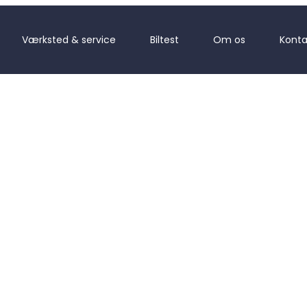
Værksted & service
Biltest
Om os
Konta