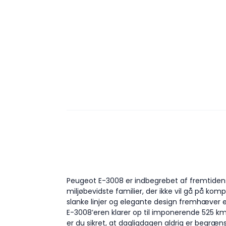
Peugeot E-3008 er indbegrebet af fremtidens e
miljøbevidste familier, der ikke vil gå på ko
slanke linjer og elegante design fremhæver en
E-3008’eren klarer op til imponerende 525 k
er du sikret, at dagligdagen aldrig er begræn