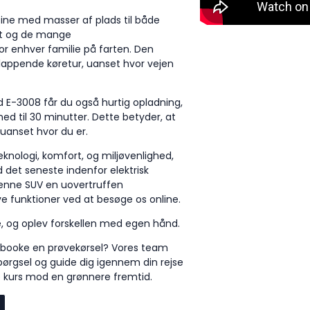
ine med masser af plads til både
out og de mange
r enhver familie på farten. Den
fslappende køretur, uanset hvor vejen
 E-3008 får du også hurtig opladning,
ned til 30 minutter. Dette betyder, at
, uanset hvor du er.
eknologi, komfort, og miljøvenlighed,
 det seneste indenfor elektrisk
 denne SUV en uovertruffen
e funktioner ved at besøge os online.
e, og oplev forskellen med egen hånd.
at booke en prøvekørsel? Vores team
spørgsel og guide dig igennem din rejse
kurs mod en grønnere fremtid.