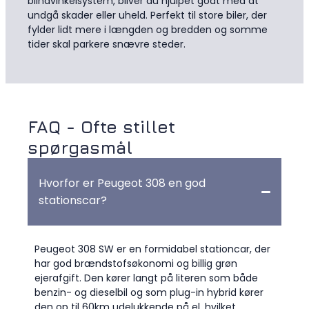
blindvinkelsystem, bliver du hjulpet godt med at
undgå skader eller uheld. Perfekt til store biler, der
fylder lidt mere i længden og bredden og somme
tider skal parkere snævre steder.
FAQ - Ofte stillet
spørgasmål
Hvorfor er Peugeot 308 en god
stationscar?
Peugeot 308 SW er en formidabel stationcar, der
har god brændstofsøkonomi og billig grøn
ejerafgift. Den kører langt på literen som både
benzin- og dieselbil og som plug-in hybrid kører
den op til 60km udelukkende på el, hvilket