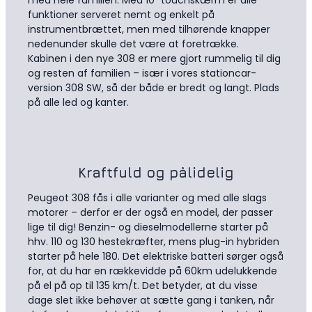
med hele familien. Med 10” touchskærm er alle
funktioner serveret nemt og enkelt på
instrumentbrættet, men med tilhørende knapper
nedenunder skulle det være at foretrække.
Kabinen i den nye 308 er mere gjort rummelig til dig
og resten af familien – især i vores stationcar-
version 308 SW, så der både er bredt og langt. Plads
på alle led og kanter.
Kraftfuld og pålidelig
Peugeot 308 fås i alle varianter og med alle slags
motorer – derfor er der også en model, der passer
lige til dig! Benzin- og dieselmodellerne starter på
hhv. 110 og 130 hestekræfter, mens plug-in hybriden
starter på hele 180. Det elektriske batteri sørger også
for, at du har en rækkevidde på 60km udelukkende
på el på op til 135 km/t. Det betyder, at du visse
dage slet ikke behøver at sætte gang i tanken, når