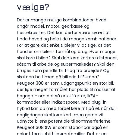
vælge?
Der er mange mulige kombinationer, hvad
angår model, motor, gearkasse og
hestekræfter. Det kan derfor være svært at
finde hoved og hale i de mange kombinationer.
For at gøre det enkelt, plejer vi at sige, at det
handler om bilens formål og brug. Hvor mange
skal køre i bilen? Skal den køre kortere distancer,
såsom til arbejde og supermarkedet? Skal den
bruges som pendlerbil til og fra arbejde? Og
skal den helt med på bilferie til Europa?
Peugeot 308 er som udgangspunkt en stor bil,
der lige meget formålet har plads til masser af
bagage – om det så er kufferter, IKEA-
kommoder eller indkøbsposer. Med plug-in
hybrid kan du med fordel køre frit på el, når du i
dagligdagen skal køre kort, men gerne vil
udnytte bilens potentiale til sommerferierne.
Peugeot 308 SW er som stationcar også en
oplagt familiebil til børnefamilier. Det er en